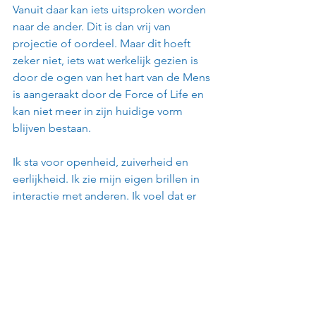
Vanuit daar kan iets uitsproken worden 
naar de ander. Dit is dan vrij van 
projectie of oordeel. Maar dit hoeft 
zeker niet, iets wat werkelijk gezien is 
door de ogen van het hart van de Mens 
is aangeraakt door de Force of Life en 
kan niet meer in zijn huidige vorm 
blijven bestaan.
Ik sta voor openheid, zuiverheid en 
eerlijkheid. Ik zie mijn eigen brillen in 
interactie met anderen. Ik voel dat er 
iets in mijn systeem gebeurt en dan 
neem ik daar mijn 
verantwoordelijkheid voor. Soms is de 
vooringenomenheid alleen heel 
subtiel. Dan zijn er mensen die mij 
hierop kunnen attenderen. 
Een ander aanspreken op de ‘brillen’ is 