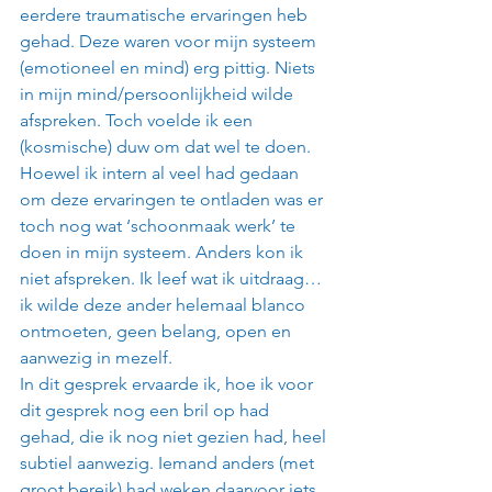
eerdere traumatische ervaringen heb 
gehad. Deze waren voor mijn systeem 
(emotioneel en mind) erg pittig. Niets 
in mijn mind/persoonlijkheid wilde 
afspreken. Toch voelde ik een 
(kosmische) duw om dat wel te doen. 
Hoewel ik intern al veel had gedaan 
om deze ervaringen te ontladen was er 
toch nog wat ‘schoonmaak werk’ te 
doen in mijn systeem. Anders kon ik 
niet afspreken. Ik leef wat ik uitdraag… 
ik wilde deze ander helemaal blanco 
ontmoeten, geen belang, open en 
aanwezig in mezelf.
In dit gesprek ervaarde ik, hoe ik voor 
dit gesprek nog een bril op had 
gehad, die ik nog niet gezien had, heel 
subtiel aanwezig. Iemand anders (met 
groot bereik) had weken daarvoor iets 