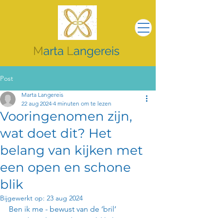
M
arta
L
angereis
Post
Marta Langereis
22 aug 2024
4 minuten om te lezen
Vooringenomen zijn,
wat doet dit? Het
belang van kijken met
een open en schone
blik
Bijgewerkt op:
23 aug 2024
Ben ik me - bewust van de ‘bril’ 