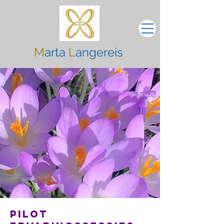
M
arta
L
angereis
Pilot