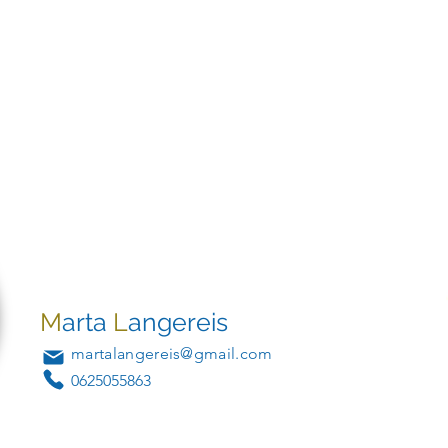
M
arta
L
angereis
martalangereis@gmail.com
0625055863