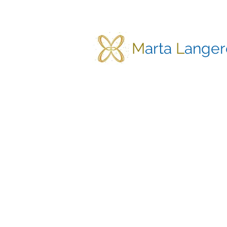
M
arta
L
anger