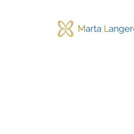
M
arta
L
anger