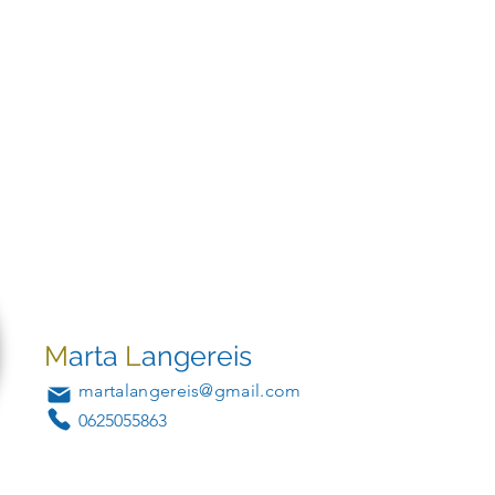
M
arta
L
angereis
martalangereis@gmail.com
0625055863